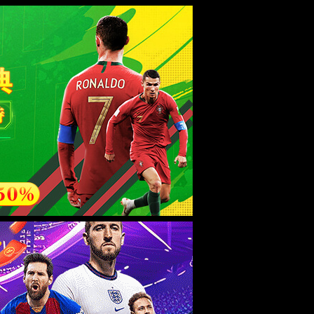
商学院
关于太阳集团tcy8722
联系我们
天猫