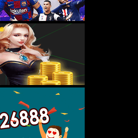
新闻推荐
BLM太阳集团tcy8722|
超级装国庆，潮玩门窗
趴
精研美好·焕新未来|太
阳集团tcy8722荣获佛