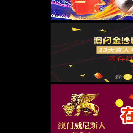
首页
>
行业新闻
>
系统门窗
系统门窗十大品牌性
发布日期:2025-06-11 12:49:55
系统门窗十大品牌
哪个实力最强？系统之
作和性能特点上独具特色，是当下家装门窗之
大品牌实力、性能、工艺、技术等，看看谁是
安全静音门窗代表-太阳集团tcy8722