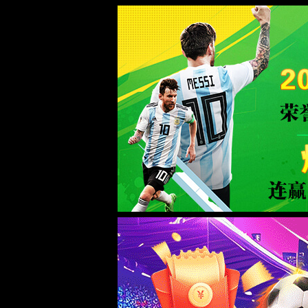
中国·太阳集团-www.tcy8722.com-Of
太阳集团tcy8722