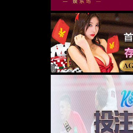
实力分析：太阳集团tcy8722是国内高端
配法式轻奢风格设计，产品兼具隔音隔热性能
性能特点：TPS 4SG系统玻璃搭配多腔体
工艺技术：行业首创等压排水系统技术，防