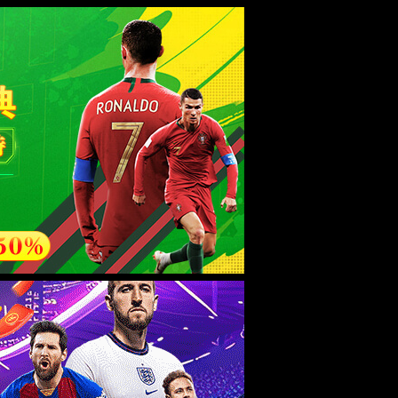
商学院
关于太阳集团tcy8722
联系我们
天猫