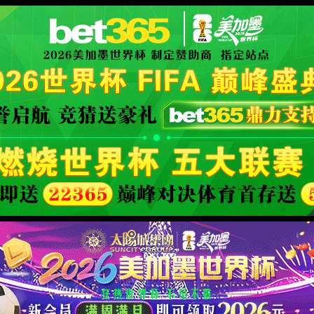
ficial website
首页
产品中心
招商加盟
应用案例
新闻中心
线上
NEWS
新闻详情