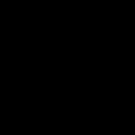
扫一扫关注公众号
抖音搜太阳集团
太阳集