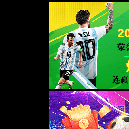
中国·太阳集团-www.tcy8722.com-Of
太阳集团tcy8722