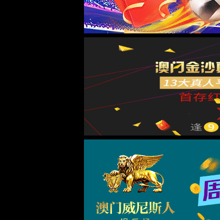
首页
>
行业新闻
>
门窗加盟
门窗加盟十大
发布日期:2025-06-25 11:51:29
在当今建材行业蓬勃发展的背景下，门窗加
品牌，如何选择靠谱的加盟伙伴成为关键。以
投资者一些参考。
一、门窗加盟的核心考察维度
1. 品牌实力与行业地位