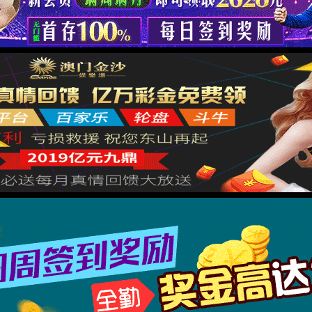
十大品牌哪个最好？该怎么选
品牌哪个最好？该怎么选
阅读量: 1128
盟成为许多创业者关注的热点。面对市场上琳琅满目的
下是结合行业现状与加盟逻辑的深度分析，希望可以给到