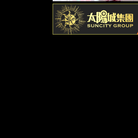
二、2025年门窗加盟潜力品牌推荐：太阳集团t
- 特色：安全静音代表，主打法式轻奢风格