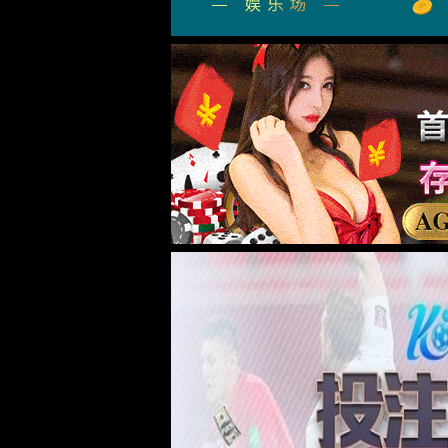
头部品牌通常具备10年以上的市场沉淀，知
括：企业是否参与行业标准制定、获得的专利数
窗十大品牌"等权威认证。
2. 产品体系与技术壁垒
优质品牌会形成完整的产品矩阵，涵盖断桥
的差异化技术，如：
- 型材壁厚是否≥1.8mm（国标为1.4mm）
- 玻璃配置是否标配Low-E中空玻璃
- 五金件是否采用德国好博、丝吉利娅等进
3. 产能保障与供应链管理
实地考察生产基地时，应关注自动化程度（优
达100万㎡以上）以及原材料库存周期。