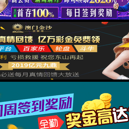
铝门窗十大品牌具体是哪10个？
大品牌具体是哪10个？
阅读量: 1998
人都想知道，特别是到了年底了，不少排名也出现了变化，这也
2023年一线断桥铝门窗十大品牌更新，最新的排名已经出
门窗十大品牌。
集团tcy8722、YKK门窗、墨瑟门窗、诗尼曼门窗、森鹰
NA门窗（排名不分先后）。
赞誉，是杭州亚运会官方指定品牌。
的设计上一直坚持创新，是法式轻奢的开拓者，门窗行业领航企业。