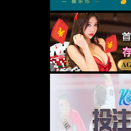
3.YKK门窗，产品兼具实用性和功能性，是门窗行
4.墨瑟门窗，提倡节能环保，致力于研发节能性能的
5.诗尼曼门窗，从成立至今，致力于高端铝合金门窗
断桥铝门窗。
6.森鹰门窗，不断研发设计，将现代元素结合门窗设
7.欧铂曼门窗，从产品外观、结构、实用性能、性价
门、折叠门、推拉门、吊趟门、平开窗、推拉窗、别
8.贝克洛门窗，历经十几年沉淀，拥有一支实力雄厚
窗研发与检测基地，为合作伙伴提供优质的产品和专
9.希洛门窗，希洛从一开始，就致力于整合设计、研
统方案提供商
10.WICONA门窗，使用极简风格设计门窗，定制
关于一线断桥铝门窗十大品牌就分享到这里，在选择
牌的特性来选择，比如：想要厂家实力比较大的，可以多
风格，那就需要多了解WICONA门窗和森鹰门窗，
之不能盲目选择，要根据自己的喜好侧重，选择对应