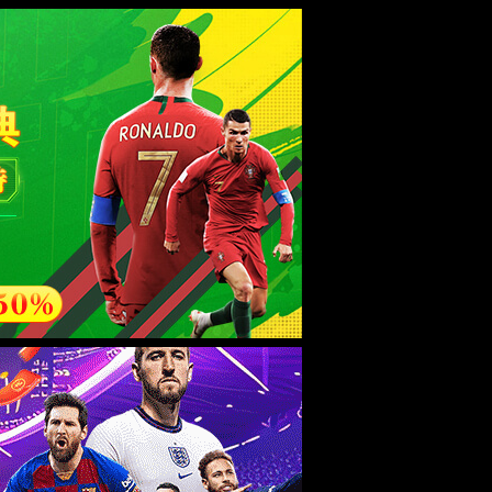
商学院
关于太阳集团tcy8722
联系我们
天猫