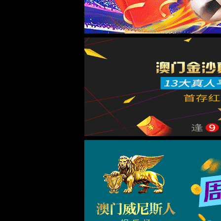
首页
>
行业新闻
>
一线断桥
一线断桥铝门窗十
发布日期:2023-12-04 11:07:07
一线断桥铝门窗十大品牌
具体是哪10个？相信很多
让一线断桥铝门窗十大品牌更加受关注，正好，前几天
炉，今天就和大家分享一些，来看看哪些才是真正的
一线断桥铝门窗十大品牌具体上榜的有：皇派门窗、太阳
门窗、欧铂曼门窗、贝克洛门窗、希洛门窗、WICO
1.皇派门窗，经过多年的发展，最终用实力收获用户
2.太阳集团tcy8722，创始于2000年，在门窗