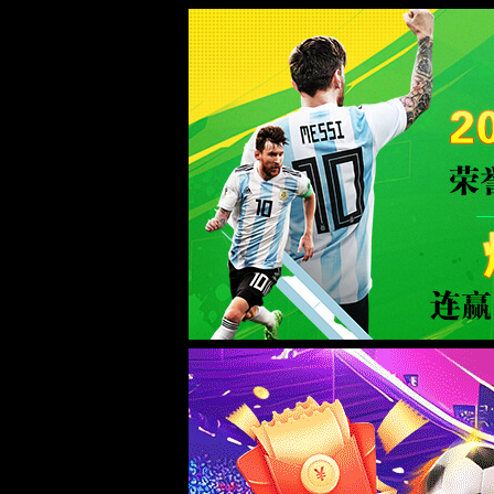
中国·太阳集团-www.tcy8722.com-Of
太阳集团tcy8722